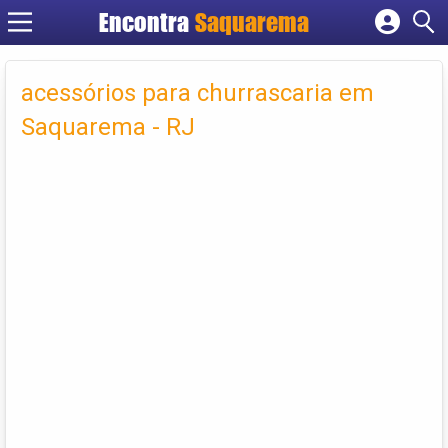
Encontra
Saquarema
Cadastrar empresa
Fazer login
acessórios para churrascaria em
Criar conta
Saquarema - RJ