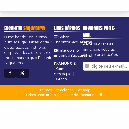
ENCONTRA
SAQUAREMA
LINKS RÁPIDOS
NOVIDADES POR E-
MAIL
O melhor de Saquarema
Sobre
num só lugar! Dicas, onde ir,
EncontraSaquarema
Receba grátis as
o que fazer, as melhores
principais notícias,
Fale com o
empresas, locais, serviços e
dicas e promoções
EncontraSaquarema
muito mais no guia Encontra
Saquarema.
ANUNCIE
:
Com
destaque
|
Grátis
Termos
|
Privacidade
|
Sitemap
Criado com ❤️ e ☕ pelo time do EncontraBrasil