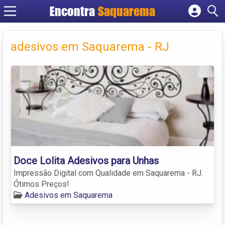
Encontra
Saquarema
Cadastrar empresa
Fazer login
adesivos em Saquarema - RJ
Criar conta
Doce Lolita Adesivos para Unhas
Impressão Digital com Qualidade em Saquarema - RJ.
Ótimos Preços!
Adesivos em Saquarema