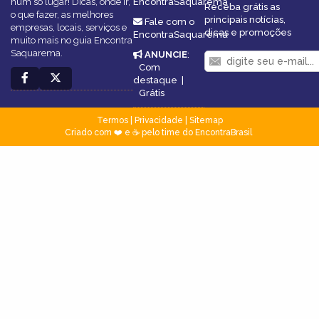
num só lugar! Dicas, onde ir,
EncontraSaquarema
Receba grátis as
o que fazer, as melhores
principais notícias,
Fale com o
empresas, locais, serviços e
dicas e promoções
EncontraSaquarema
muito mais no guia Encontra
Saquarema.
ANUNCIE
:
Com
destaque
|
Grátis
Termos
|
Privacidade
|
Sitemap
Criado com ❤️ e ☕ pelo time do EncontraBrasil