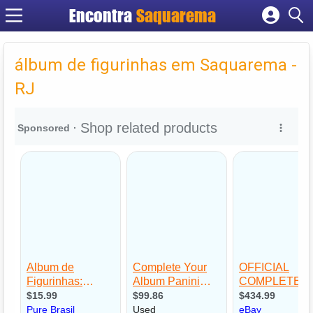
Encontra
Saquarema
Cadastrar empresa
Fazer login
álbum de figurinhas em Saquarema -
Criar conta
RJ