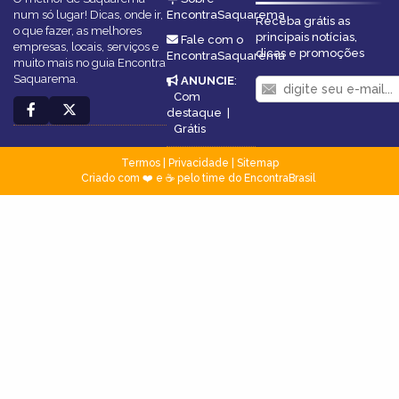
num só lugar! Dicas, onde ir,
EncontraSaquarema
Receba grátis as
o que fazer, as melhores
principais notícias,
Fale com o
empresas, locais, serviços e
dicas e promoções
EncontraSaquarema
muito mais no guia Encontra
Saquarema.
ANUNCIE
:
Com
destaque
|
Grátis
Termos
|
Privacidade
|
Sitemap
Criado com ❤️ e ☕ pelo time do EncontraBrasil