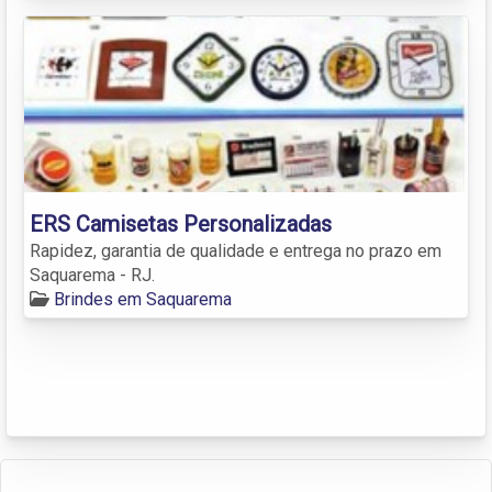
ERS Camisetas Personalizadas
Rapidez, garantia de qualidade e entrega no prazo em
Saquarema - RJ.
Brindes em Saquarema