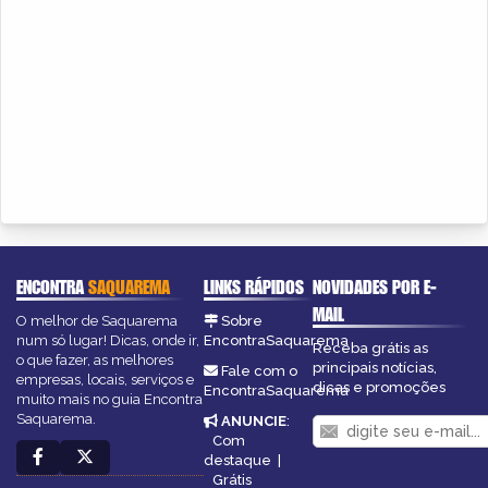
ENCONTRA
SAQUAREMA
LINKS RÁPIDOS
NOVIDADES POR E-
MAIL
O melhor de Saquarema
Sobre
num só lugar! Dicas, onde ir,
EncontraSaquarema
Receba grátis as
o que fazer, as melhores
principais notícias,
Fale com o
empresas, locais, serviços e
dicas e promoções
EncontraSaquarema
muito mais no guia Encontra
Saquarema.
ANUNCIE
:
Com
destaque
|
Grátis