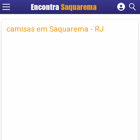
Encontra
Saquarema
Cadastrar empresa
Fazer login
camisas em Saquarema - RJ
Criar conta