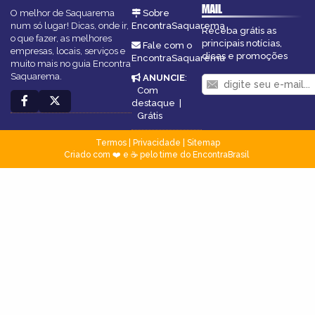
MAIL
O melhor de Saquarema
Sobre
num só lugar! Dicas, onde ir,
EncontraSaquarema
Receba grátis as
o que fazer, as melhores
principais notícias,
Fale com o
empresas, locais, serviços e
dicas e promoções
EncontraSaquarema
muito mais no guia Encontra
Saquarema.
ANUNCIE
:
Com
destaque
|
Grátis
Termos
|
Privacidade
|
Sitemap
Criado com ❤️ e ☕ pelo time do EncontraBrasil