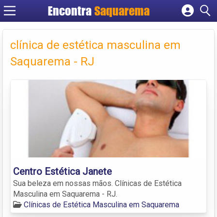
Encontra
Saquarema
Cadastrar empresa
Fazer login
clínica de estética masculina em
Criar conta
Saquarema - RJ
Centro Estética Janete
Sua beleza em nossas mãos. Clínicas de Estética
Masculina em Saquarema - RJ.
Clínicas de Estética Masculina em Saquarema