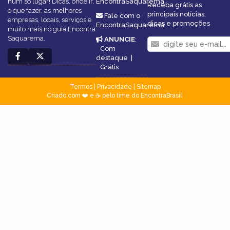
num só lugar! Dicas, onde ir,
EncontraSaquarema
Receba grátis as
o que fazer, as melhores
principais notícias,
Fale com o
empresas, locais, serviços e
dicas e promoções
EncontraSaquarema
muito mais no guia Encontra
Saquarema.
ANUNCIE
:
Com
destaque
|
Grátis
Termos
|
Privacidade
|
Sitemap
Criado com ❤️ e ☕ pelo time do EncontraBrasil