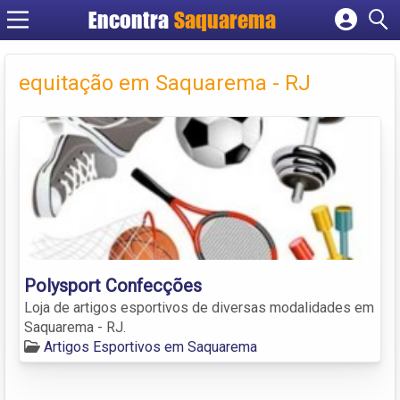
Encontra
Saquarema
Cadastrar empresa
Fazer login
equitação em Saquarema - RJ
Criar conta
Polysport Confecções
Loja de artigos esportivos de diversas modalidades em
Saquarema - RJ.
Artigos Esportivos em Saquarema