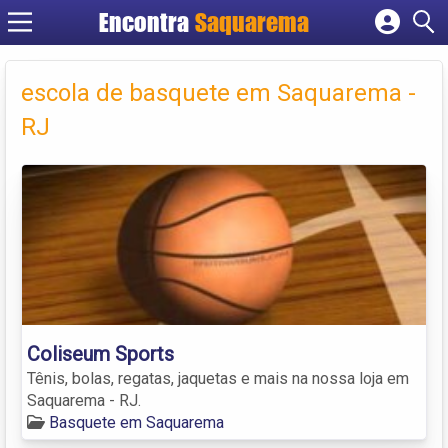
Encontra
Saquarema
Cadastrar empresa
Fazer login
escola de basquete em Saquarema -
Criar conta
RJ
Coliseum Sports
Tênis, bolas, regatas, jaquetas e mais na nossa loja em
Saquarema - RJ.
Basquete em Saquarema