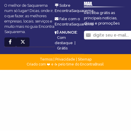
MAIL
O melhor de Saquarema
Sobre
num só lugar! Dicas, onde ir,
EncontraSaquarema
Receba grátis as
o que fazer, as melhores
principais notícias,
Fale com o
empresas, locais, serviços e
dicas e promoções
EncontraSaquarema
muito mais no guia Encontra
Saquarema.
ANUNCIE
:
Com
destaque
|
Grátis
Termos
|
Privacidade
|
Sitemap
Criado com ❤️ e ☕ pelo time do EncontraBrasil