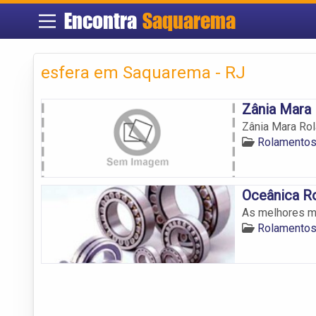
Encontra
Saquarema
esfera em Saquarema - RJ
Zânia Mara
Zânia Mara Ro
Rolamento
Oceânica R
As melhores m
Rolamento