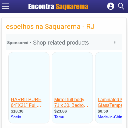
Encontra
Saquarema
Cadastrar empresa
Fazer login
espelhos na Saquarema - RJ
Criar conta