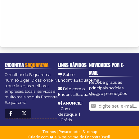
ENCONTRA
SAQUAREMA
LINKS RÁPIDOS
NOVIDADES POR E-
MAIL
O melhor de Saquarema
Sobre
num só lugar! Dicas, onde ir,
EncontraSaquarema
Receba grátis as
o que fazer, as melhores
principais notícias,
Fale com o
empresas, locais, serviços e
dicas e promoções
EncontraSaquarema
muito mais no guia Encontra
Saquarema.
ANUNCIE
:
Com
destaque
|
Grátis
Termos
|
Privacidade
|
Sitemap
Criado com ❤️ e ☕ pelo time do EncontraBrasil