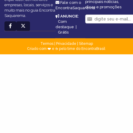
principais notícias,
Fale com o
empresas, locais, serviços e
dicas e promoções
EncontraSaquarema
muito mais no guia Encontra
Saquarema.
ANUNCIE
:
Com
destaque
|
Grátis
Termos
|
Privacidade
|
Sitemap
Criado com ❤️ e ☕ pelo time do EncontraBrasil