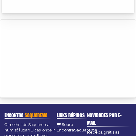
ENCONTRA
SAQUAREMA
LINKS RÁPIDOS
NOVIDADES POR E-
MAIL
O melhor de Saquarema
Sobre
num só lugar! Dicas, onde ir,
EncontraSaquarema
Receba grátis as
o que fazer, as melhores