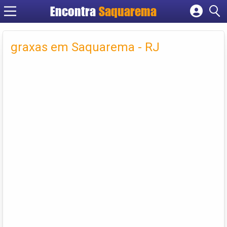
Encontra
Saquarema
Cadastrar empresa
Fazer login
graxas em Saquarema - RJ
Criar conta