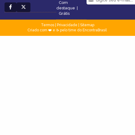
Com
destaque
|
Grátis
Termos
|
Privacidade
|
Sitemap
Criado com ❤️ e ☕ pelo time do EncontraBrasil