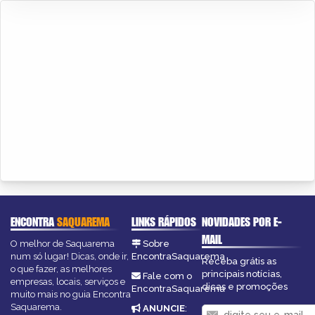
ENCONTRA
SAQUAREMA
LINKS RÁPIDOS
NOVIDADES POR E-
MAIL
O melhor de Saquarema
Sobre
num só lugar! Dicas, onde ir,
EncontraSaquarema
Receba grátis as
o que fazer, as melhores
principais notícias,
Fale com o
empresas, locais, serviços e
dicas e promoções
EncontraSaquarema
muito mais no guia Encontra
Saquarema.
ANUNCIE
: