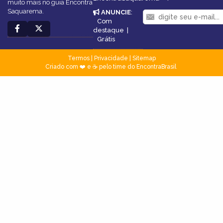
muito mais no guia Encontra
Saquarema.
ANUNCIE
:
Com
destaque
|
Grátis
Termos
|
Privacidade
|
Sitemap
Criado com ❤️ e ☕ pelo time do EncontraBrasil