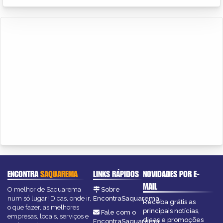
ENCONTRA
SAQUAREMA
LINKS RÁPIDOS
NOVIDADES POR E-
MAIL
O melhor de Saquarema
Sobre
num só lugar! Dicas, onde ir,
EncontraSaquarema
Receba grátis as
o que fazer, as melhores
principais notícias,
Fale com o
empresas, locais, serviços e
dicas e promoções
EncontraSaquarema