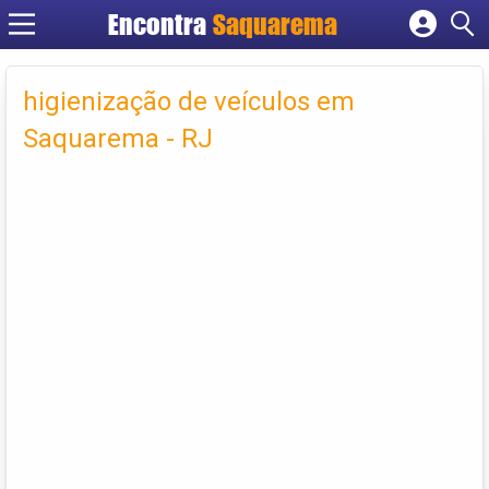
Encontra
Saquarema
Cadastrar empresa
Fazer login
higienização de veículos em
Criar conta
Saquarema - RJ