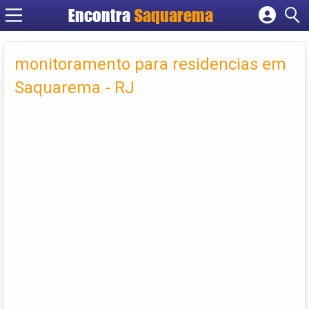
Encontra
Saquarema
Cadastrar empresa
Fazer login
monitoramento para residencias em
Criar conta
Saquarema - RJ