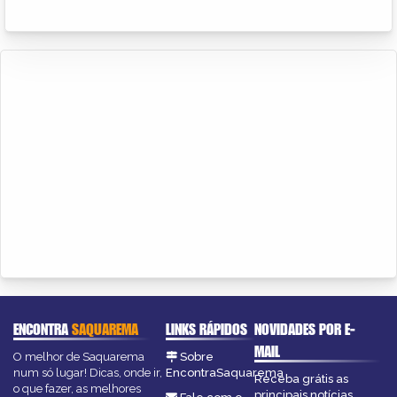
ENCONTRA
SAQUAREMA
LINKS RÁPIDOS
NOVIDADES POR E-
MAIL
O melhor de Saquarema
Sobre
num só lugar! Dicas, onde ir,
EncontraSaquarema
Receba grátis as
o que fazer, as melhores
principais notícias,