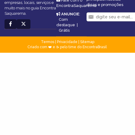
Fale com o
empresas, locais, serviços e
dicas e promoções
EncontraSaquarema
muito mais no guia Encontra
Saquarema.
ANUNCIE
:
Com
destaque
|
Grátis
Termos
|
Privacidade
|
Sitemap
Criado com ❤️ e ☕ pelo time do EncontraBrasil