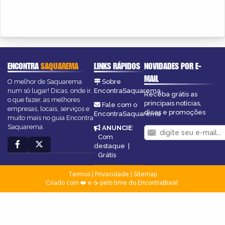
ENCONTRA
SAQUAREMA
LINKS RÁPIDOS
NOVIDADES POR E-
MAIL
O melhor de Saquarema
Sobre
num só lugar! Dicas, onde ir,
EncontraSaquarema
Receba grátis as
o que fazer, as melhores
principais notícias,
Fale com o
empresas, locais, serviços e
dicas e promoções
EncontraSaquarema
muito mais no guia Encontra
Saquarema.
ANUNCIE
:
Com
destaque
|
Grátis
Termos
|
Privacidade
|
Sitemap
Criado com ❤️ e ☕ pelo time do EncontraBrasil