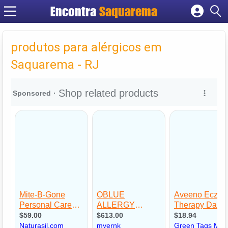
Encontra
Saquarema
Cadastrar empresa
Fazer login
produtos para alérgicos em
Criar conta
Saquarema - RJ