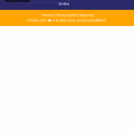
Grátis
Termos
|
Privacidade
|
Sitemap
Criado com ❤️ e ☕ pelo time do EncontraBrasil