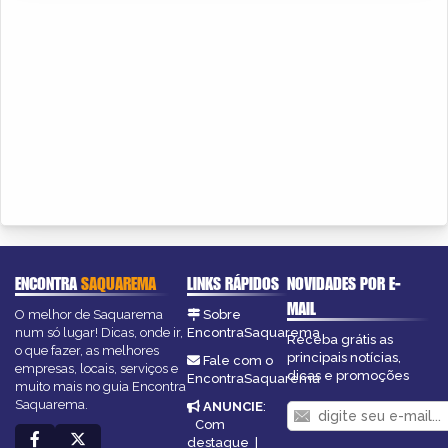
ENCONTRA
SAQUAREMA
LINKS RÁPIDOS
NOVIDADES POR E-
MAIL
O melhor de Saquarema
Sobre
num só lugar! Dicas, onde ir,
EncontraSaquarema
Receba grátis as
o que fazer, as melhores
principais notícias,
Fale com o
empresas, locais, serviços e
dicas e promoções
EncontraSaquarema
muito mais no guia Encontra
Saquarema.
ANUNCIE
:
Com
destaque
|