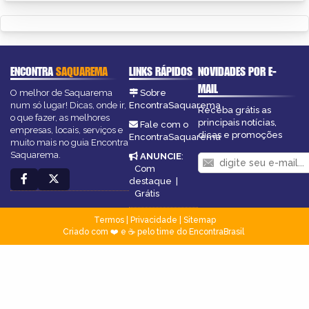
ENCONTRA
SAQUAREMA
LINKS RÁPIDOS
NOVIDADES POR E-
MAIL
O melhor de Saquarema
Sobre
num só lugar! Dicas, onde ir,
EncontraSaquarema
Receba grátis as
o que fazer, as melhores
principais notícias,
Fale com o
empresas, locais, serviços e
dicas e promoções
EncontraSaquarema
muito mais no guia Encontra
Saquarema.
ANUNCIE
:
Com
destaque
|
Grátis
Termos
|
Privacidade
|
Sitemap
Criado com ❤️ e ☕ pelo time do EncontraBrasil