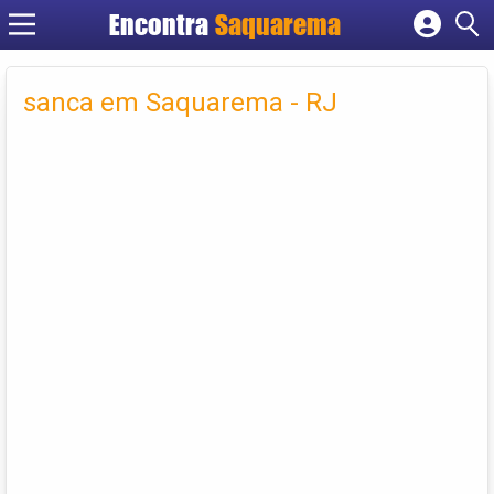
Encontra
Saquarema
Cadastrar empresa
Fazer login
sanca em Saquarema - RJ
Criar conta