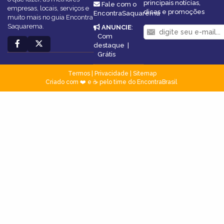
principais notícias,
Fale com o
empresas, locais, serviços e
dicas e promoções
EncontraSaquarema
muito mais no guia Encontra
Saquarema.
ANUNCIE
:
Com
destaque
|
Grátis
Termos
|
Privacidade
|
Sitemap
Criado com ❤️ e ☕ pelo time do EncontraBrasil