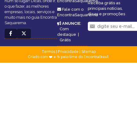
num só lugar! Dicas, onde ir,
EncontraSaquarema
Receba grátis as
o que fazer, as melhores
principais notícias,
Fale com o
empresas, locais, serviços e
dicas e promoções
EncontraSaquarema
muito mais no guia Encontra
Saquarema.
ANUNCIE
:
Com
destaque
|
Grátis
Termos
|
Privacidade
|
Sitemap
Criado com ❤️ e ☕ pelo time do EncontraBrasil