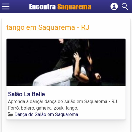
Encontra
Saquarema
Cadastrar empresa
Fazer login
tango em Saquarema - RJ
Criar conta
Salão La Belle
Aprenda a dançar dança de salão em Saquarema - RJ.
Forró, bolero, gafieira, zouk, tango.
Dança de Salão em Saquarema