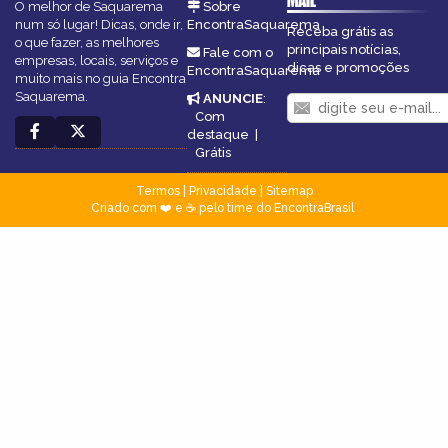
MAIL
O melhor de Saquarema
Sobre
num só lugar! Dicas, onde ir,
EncontraSaquarema
Receba grátis as
o que fazer, as melhores
principais notícias,
Fale com o
empresas, locais, serviços e
dicas e promoções
EncontraSaquarema
muito mais no guia Encontra
Saquarema.
ANUNCIE
:
Com
destaque
|
Grátis
Termos
|
Privacidade
|
Sitemap
Criado com ❤️ e ☕ pelo time do EncontraBrasil