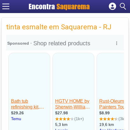
Encontra
Saquarema
Cadastrar empresa
Fazer login
tinta esmalte em Saquarema - RJ
Criar conta