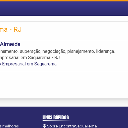
ma - RJ
 Almeida
onamento, superação, negociação, planejamento, liderança.
mpresarial em Saquarema - RJ.
o Empresarial em Saquarema
LINKS RÁPIDOS
as melhores
Sobre EncontraSaquarema