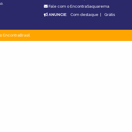
a.
Fale com o EncontraSaquarema
ANUNCIE
:
Com destaque
|
Grátis
o EncontraBrasil