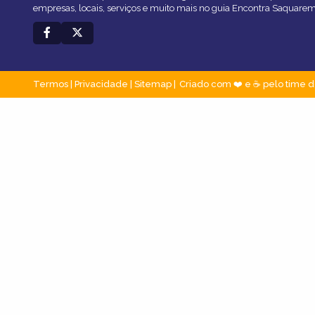
empresas, locais, serviços e muito mais no guia Encontra Saquarem
Termos
|
Privacidade
|
Sitemap
Criado com ❤️ e ☕ pelo time d