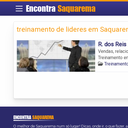
Encontra
Saquarema
treinamento de lideres em Saquare
R. dos Reis
Vendas, relaci
Treinamento e
Treinament
ENCONTRA
SAQUAREMA
O melhor de Saquarema num só lugar! Dicas, onde ir, o que fazer, 