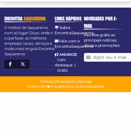
ENCONTRA
SAQUAREMA
LINKS RÁPIDOS
NOVIDADES POR E-
MAIL
O melhor de Saquarema
Sobre
num só lugar! Dicas, onde ir,
EncontraSaquarema
Receba grátis as
o que fazer, as melhores
principais notícias,
Fale com o
empresas, locais, serviços e
dicas e promoções
EncontraSaquarema
muito mais no guia Encontra
Saquarema.
ANUNCIE
:
Com
destaque
|
Grátis
Termos
|
Privacidade
|
Sitemap
Criado com ❤️ e ☕ pelo time do EncontraBrasil