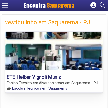
Encontra
Saquarema
Cadastrar empresa
Fazer login
vestibulinho em Saquarema - RJ
Criar conta
ETE Helber Vignoli Muniz
Ensino Técnico em diversas áreas em Saquarema - RJ.
Escolas Técnicas em Saquarema