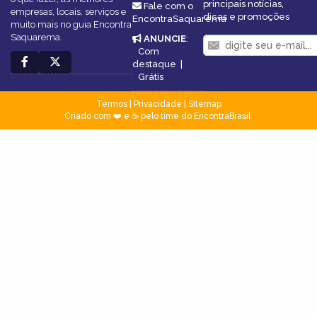
principais notícias,
Fale com o
empresas, locais, serviços e
dicas e promoções
EncontraSaquarema
muito mais no guia Encontra
Saquarema.
ANUNCIE
:
Com
destaque
|
Grátis
Termos
|
Privacidade
|
Sitemap
Criado com ❤️ e ☕ pelo time do EncontraBrasil