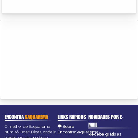
ENCONTRA
SAQUAREMA
LINKS RÁPIDOS
NOVIDADES POR E-
MAIL
O melhor de Saquarema
Sobre
num só lugar! Dicas, onde ir,
EncontraSaquarema
Receba grátis as
o que fazer, as melhores