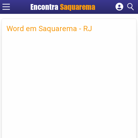
Encontra
Saquarema
Cadastrar empresa
Fazer login
Word em Saquarema - RJ
Criar conta