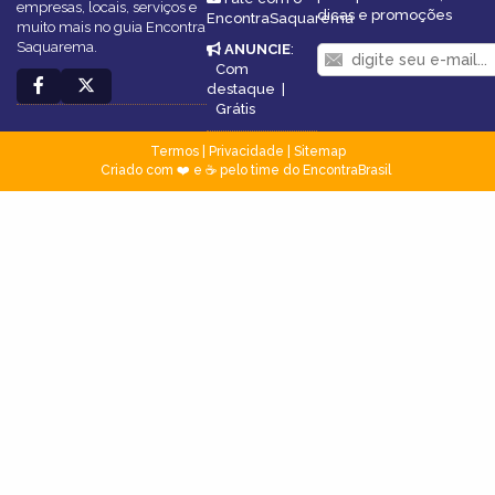
empresas, locais, serviços e
dicas e promoções
EncontraSaquarema
muito mais no guia Encontra
Saquarema.
ANUNCIE
:
Com
destaque
|
Grátis
Termos
|
Privacidade
|
Sitemap
Criado com ❤️ e ☕ pelo time do EncontraBrasil