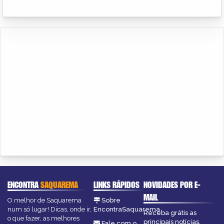
ENCONTRA
SAQUAREMA
LINKS RÁPIDOS
NOVIDADES POR E-
MAIL
O melhor de Saquarema
Sobre
num só lugar! Dicas, onde ir,
EncontraSaquarema
Receba grátis as
o que fazer, as melhores
principais notícias,
Fale com o