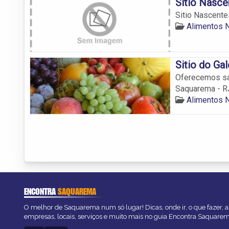
Sitio Nasce
Sitio Nascente
Alimentos 
Sitio do Ga
Oferecemos saú
Saquarema - R
Alimentos 
ENCONTRA
SAQUAREMA
O melhor de Saquarema num só lugar! Dicas, onde ir, o que fazer, 
empresas, locais, serviços e muito mais no guia Encontra Saquarem