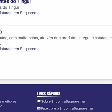
ntes do Tingui
s do Tingui
Naturais em Saquarema
lo
de, com muito sabor, através dos produtos integrais naturais 
J.
Naturais em Saquarema
LINKS RÁPIDOS
as melhores
Sobre EncontraSaquarema
a.
Fale com o EncontraSaquarema