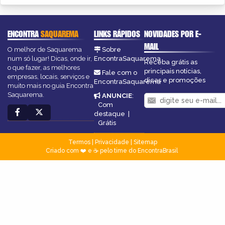
ENCONTRA
SAQUAREMA
LINKS RÁPIDOS
NOVIDADES POR E-
MAIL
O melhor de Saquarema
Sobre
num só lugar! Dicas, onde ir,
EncontraSaquarema
Receba grátis as
o que fazer, as melhores
principais notícias,
Fale com o
empresas, locais, serviços e
dicas e promoções
EncontraSaquarema
muito mais no guia Encontra
Saquarema.
ANUNCIE
:
Com
destaque
|
Grátis
Termos
|
Privacidade
|
Sitemap
Criado com ❤️ e ☕ pelo time do EncontraBrasil