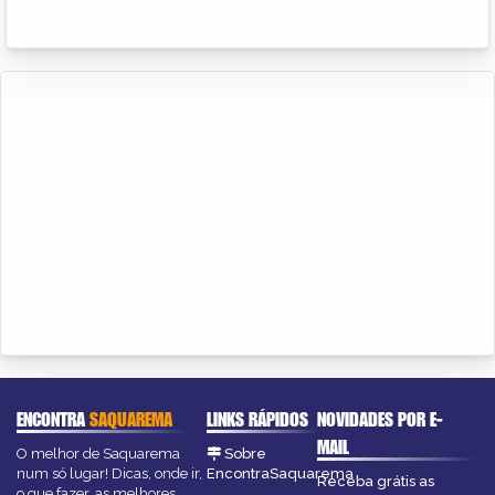
ENCONTRA
SAQUAREMA
LINKS RÁPIDOS
NOVIDADES POR E-
MAIL
O melhor de Saquarema
Sobre
num só lugar! Dicas, onde ir,
EncontraSaquarema
Receba grátis as
o que fazer, as melhores