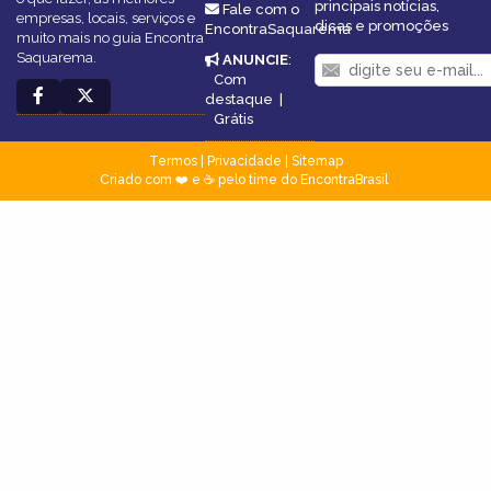
principais notícias,
Fale com o
empresas, locais, serviços e
dicas e promoções
EncontraSaquarema
muito mais no guia Encontra
Saquarema.
ANUNCIE
:
Com
destaque
|
Grátis
Termos
|
Privacidade
|
Sitemap
Criado com ❤️ e ☕ pelo time do EncontraBrasil