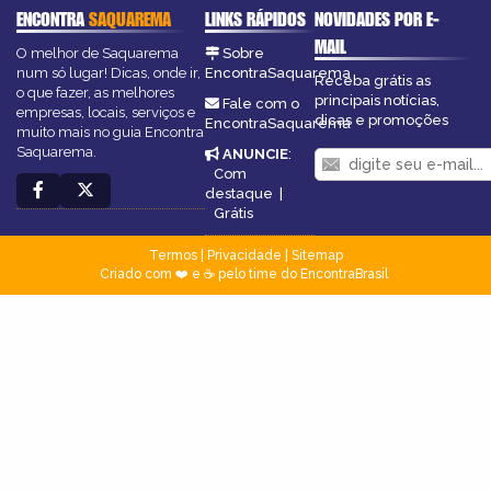
ENCONTRA
SAQUAREMA
LINKS RÁPIDOS
NOVIDADES POR E-
MAIL
O melhor de Saquarema
Sobre
num só lugar! Dicas, onde ir,
EncontraSaquarema
Receba grátis as
o que fazer, as melhores
principais notícias,
Fale com o
empresas, locais, serviços e
dicas e promoções
EncontraSaquarema
muito mais no guia Encontra
Saquarema.
ANUNCIE
:
Com
destaque
|
Grátis
Termos
|
Privacidade
|
Sitemap
Criado com ❤️ e ☕ pelo time do EncontraBrasil