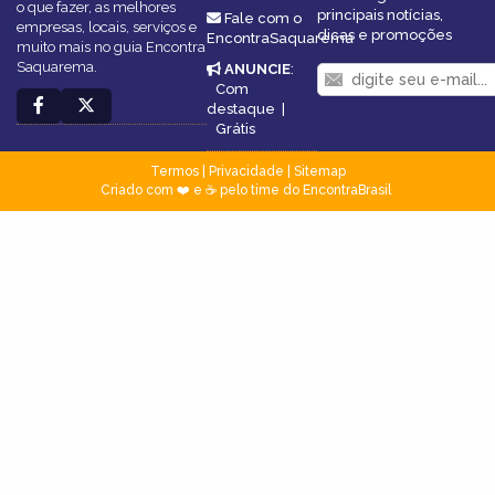
o que fazer, as melhores
principais notícias,
Fale com o
empresas, locais, serviços e
dicas e promoções
EncontraSaquarema
muito mais no guia Encontra
Saquarema.
ANUNCIE
:
Com
destaque
|
Grátis
Termos
|
Privacidade
|
Sitemap
Criado com ❤️ e ☕ pelo time do EncontraBrasil