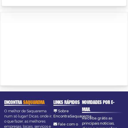
ENCONTRA
SAQUAREMA
LINKS RÁPIDOS
NOVIDADES POR E-
MAIL
O melhor de Saquarema
Sobre
num só lugar! Dicas, onde ir,
EncontraSaquarema
Receba grátis as
o que fazer, as melhores
principais notícias,
Fale com o
empresas, locais, serviços e