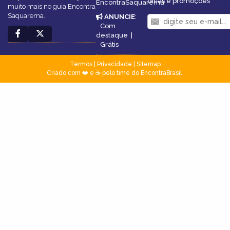
dicas e promoções
EncontraSaquarema
muito mais no guia Encontra
Saquarema.
ANUNCIE
:
Com
destaque
|
Grátis
Termos
|
Privacidade
|
Sitemap
Criado com ❤️ e ☕ pelo time do EncontraBrasil