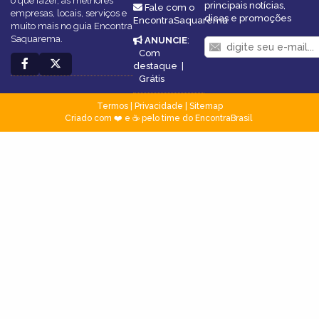
o que fazer, as melhores
principais notícias,
Fale com o
empresas, locais, serviços e
dicas e promoções
EncontraSaquarema
muito mais no guia Encontra
Saquarema.
ANUNCIE
:
Com
destaque
|
Grátis
Termos
|
Privacidade
|
Sitemap
Criado com ❤️ e ☕ pelo time do EncontraBrasil