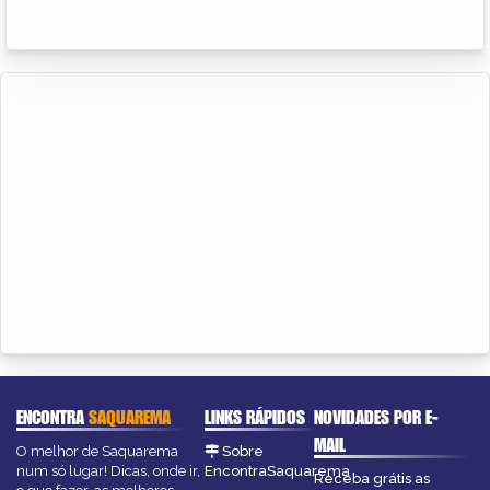
ENCONTRA
SAQUAREMA
LINKS RÁPIDOS
NOVIDADES POR E-
MAIL
O melhor de Saquarema
Sobre
num só lugar! Dicas, onde ir,
EncontraSaquarema
Receba grátis as