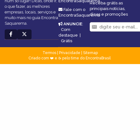
num só lugar! Dicas, onde ir,
EncontraSaquarema
Receba grátis as
o que fazer, as melhores
principais notícias,
Fale com o
empresas, locais, serviços e
dicas e promoções
EncontraSaquarema
muito mais no guia Encontra
Saquarema.
ANUNCIE
:
Com
destaque
|
Grátis
Termos
|
Privacidade
|
Sitemap
Criado com ❤️ e ☕ pelo time do EncontraBrasil