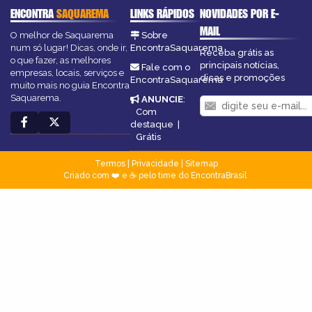
ENCONTRA
SAQUAREMA
LINKS RÁPIDOS
NOVIDADES POR E-
MAIL
O melhor de Saquarema
Sobre
num só lugar! Dicas, onde ir,
EncontraSaquarema
Receba grátis as
o que fazer, as melhores
principais notícias,
Fale com o
empresas, locais, serviços e
dicas e promoções
EncontraSaquarema
muito mais no guia Encontra
Saquarema.
ANUNCIE
:
Com
destaque
|
Grátis
Termos
|
Privacidade
|
Sitemap
Criado com ❤️ e ☕ pelo time do EncontraBrasil