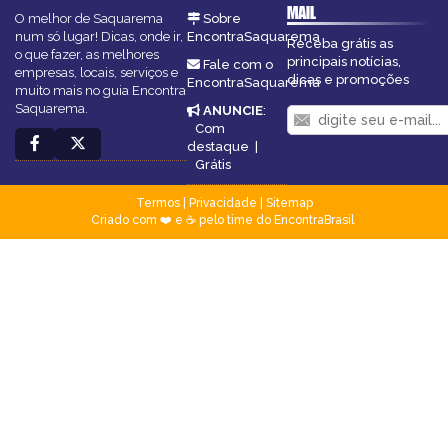
MAIL
O melhor de Saquarema
Sobre
num só lugar! Dicas, onde ir,
EncontraSaquarema
Receba grátis as
o que fazer, as melhores
principais notícias,
Fale com o
empresas, locais, serviços e
dicas e promoções
EncontraSaquarema
muito mais no guia Encontra
Saquarema.
ANUNCIE
:
Com
destaque
|
Grátis
Termos
|
Privacidade
|
Sitemap
Criado com ❤️ e ☕ pelo time do EncontraBrasil