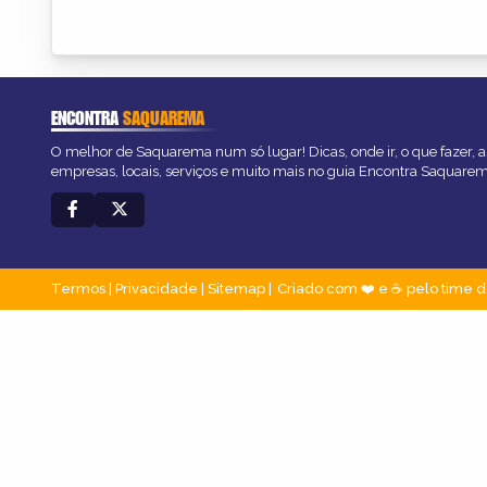
ENCONTRA
SAQUAREMA
O melhor de Saquarema num só lugar! Dicas, onde ir, o que fazer, 
empresas, locais, serviços e muito mais no guia Encontra Saquarem
Termos
|
Privacidade
|
Sitemap
Criado com ❤️ e ☕ pelo time d