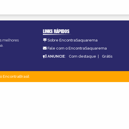
LINKS RÁPIDOS
as melhores
Sobre EncontraSaquarema
a.
Fale com o EncontraSaquarema
ANUNCIE
:
Com destaque
|
Grátis
o EncontraBrasil