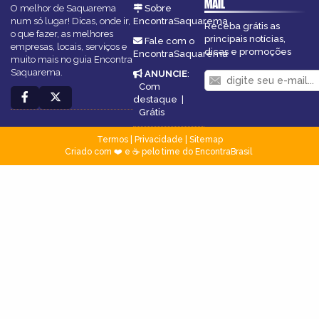
MAIL
O melhor de Saquarema
Sobre
num só lugar! Dicas, onde ir,
EncontraSaquarema
Receba grátis as
o que fazer, as melhores
principais notícias,
Fale com o
empresas, locais, serviços e
dicas e promoções
EncontraSaquarema
muito mais no guia Encontra
Saquarema.
ANUNCIE
:
Com
destaque
|
Grátis
Termos
|
Privacidade
|
Sitemap
Criado com ❤️ e ☕ pelo time do EncontraBrasil