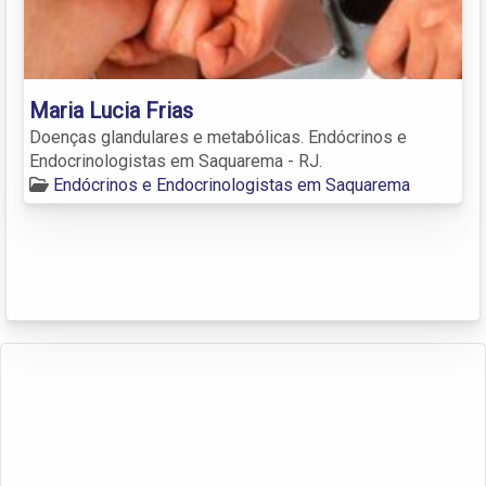
Maria Lucia Frias
Doenças glandulares e metabólicas. Endócrinos e
Endocrinologistas em Saquarema - RJ.
Endócrinos e Endocrinologistas em Saquarema