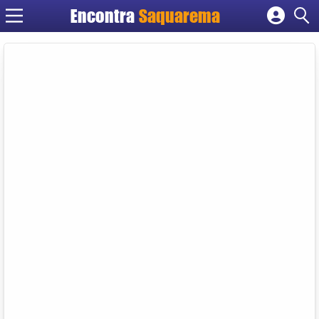
Encontra
Saquarema
Cadastrar empresa
Fazer login
Criar conta