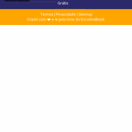
Grátis
Termos
|
Privacidade
|
Sitemap
Criado com ❤️ e ☕ pelo time do EncontraBrasil