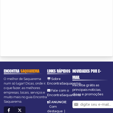
ENCONTRA
SAQUAREMA
LINKS RÁPIDOS
NOVIDADES POR E-
MAIL
O melhor de Saquarema
Sobre
num só lugar! Dicas, onde ir,
EncontraSaquarema
Receba grátis as
o que fazer, as melhores
principais notícias,
Fale com o
empresas, locais, serviços e
dicas e promoções
EncontraSaquarema
muito mais no guia Encontra
Saquarema.
ANUNCIE
:
Com
destaque
|