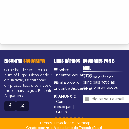
ENCONTRA
SAQUAREMA
LINKS RÁPIDOS
NOVIDADES POR E-
MAIL
O melhor de Saquarema
Sobre
num só lugar! Dicas, onde ir,
EncontraSaquarema
Receba grátis as
o que fazer, as melhores
principais notícias,
Fale com o
empresas, locais, serviços e
dicas e promoções
EncontraSaquarema
muito mais no guia Encontra
Saquarema.
ANUNCIE
:
Com
destaque
|
Grátis
Termos
|
Privacidade
|
Sitemap
Criado com ❤️ e ☕ pelo time do EncontraBrasil