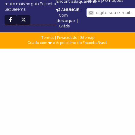
dicas e promoções
EncontraSaquarema
muito mais no guia Encontra
Saquarema.
ANUNCIE
:
Com
destaque
|
Grátis
Termos
|
Privacidade
|
Sitemap
Criado com ❤️ e ☕ pelo time do EncontraBrasil