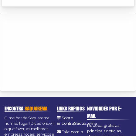
ENCONTRA
SAQUAREMA
LINKS RÁPIDOS
NOVIDADES POR E-
MAIL
O melhor de Saquarema
Sobre
num só lugar! Dicas, onde ir,
EncontraSaquarema
Receba grátis as
o que fazer, as melhores
principais notícias,
Fale com o
empresas, locais, serviços e