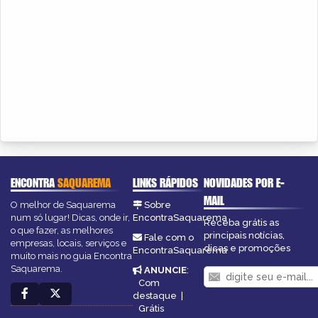
ENCONTRA
SAQUAREMA
LINKS RÁPIDOS
NOVIDADES POR E-
MAIL
O melhor de Saquarema
Sobre
num só lugar! Dicas, onde ir,
EncontraSaquarema
Receba grátis as
o que fazer, as melhores
principais notícias,
Fale com o
empresas, locais, serviços e
dicas e promoções
EncontraSaquarema
muito mais no guia Encontra
Saquarema.
ANUNCIE
:
Com
destaque
|
Grátis