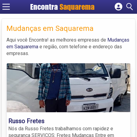
Encontra
Saquarema
Cadastrar empresa
Fazer login
Mudanças em Saquarema
Criar conta
Aqui você Encontra! as melhores empresas de
Mudanças
em Saquarema
e região, com telefone e endereço das
empresas.
Russo Fretes
Nós da Russo Fretes trabalhamos com rapidez e
segurança SERVIÇOS: Fretes Mudanças Entre em