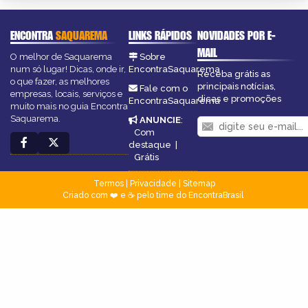
ENCONTRA
SAQUAREMA
LINKS RÁPIDOS
NOVIDADES POR E-
MAIL
O melhor de Saquarema
Sobre
num só lugar! Dicas, onde ir,
EncontraSaquarema
Receba grátis as
o que fazer, as melhores
principais notícias,
Fale com o
empresas, locais, serviços e
dicas e promoções
EncontraSaquarema
muito mais no guia Encontra
Saquarema.
ANUNCIE
:
Com
destaque
|
Grátis
Termos
|
Privacidade
|
Sitemap
Criado com ❤️ e ☕ pelo time do EncontraBrasil