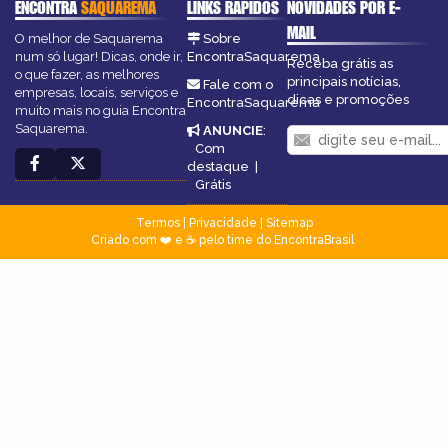
ENCONTRA
SAQUAREMA
LINKS RÁPIDOS
NOVIDADES POR E-
MAIL
O melhor de Saquarema
Sobre
num só lugar! Dicas, onde ir,
EncontraSaquarema
Receba grátis as
o que fazer, as melhores
principais notícias,
Fale com o
empresas, locais, serviços e
dicas e promoções
EncontraSaquarema
muito mais no guia Encontra
Saquarema.
ANUNCIE
:
Com
destaque
|
Grátis
Termos
|
Privacidade
|
Sitemap
Criado com ❤️ e ☕ pelo time do EncontraBrasil