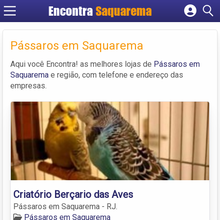
Encontra
Saquarema
Cadastrar empresa
Fazer login
Pássaros em Saquarema
Criar conta
Aqui você Encontra! as melhores lojas de
Pássaros em
Saquarema
e região, com telefone e endereço das
empresas.
Criatório Berçario das Aves
Pássaros em Saquarema - RJ.
Pássaros em Saquarema