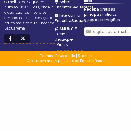
MAIL
O melhor de Saquarema
Sobre
num só lugar! Dicas, onde ir,
EncontraSaquarema
Receba grátis as
o que fazer, as melhores
principais notícias,
Fale com o
empresas, locais, serviços e
dicas e promoções
EncontraSaquarema
muito mais no guia Encontra
Saquarema.
ANUNCIE
:
Com
destaque
|
Grátis
Termos
|
Privacidade
|
Sitemap
Criado com ❤️ e ☕ pelo time do EncontraBrasil