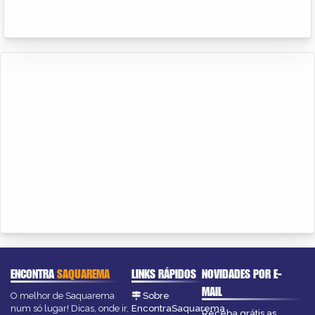
ENCONTRA
SAQUAREMA
LINKS RÁPIDOS
NOVIDADES POR E-
MAIL
O melhor de Saquarema
Sobre
num só lugar! Dicas, onde ir,
EncontraSaquarema
Receba grátis as