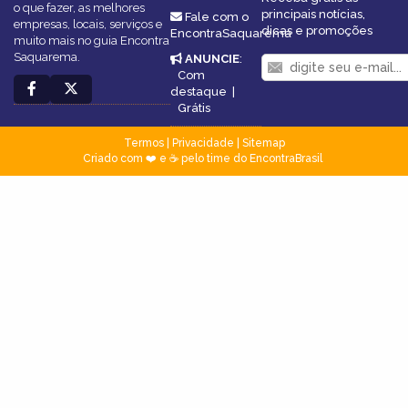
o que fazer, as melhores
principais notícias,
Fale com o
empresas, locais, serviços e
dicas e promoções
EncontraSaquarema
muito mais no guia Encontra
Saquarema.
ANUNCIE
:
Com
destaque
|
Grátis
Termos
|
Privacidade
|
Sitemap
Criado com ❤️ e ☕ pelo time do EncontraBrasil