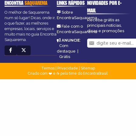
ENCONTRA
SAQUAREMA
LINKS RÁPIDOS
NOVIDADES POR E-
MAIL
O melhor de Saquarema
Sobre
num só lugar! Dicas, onde ir,
EncontraSaquarema
Receba grátis as
o que fazer, as melhores
principais notícias,
Fale com o
empresas, locais, serviços e
dicas e promoções
EncontraSaquarema
muito mais no guia Encontra
Saquarema.
ANUNCIE
:
Com
destaque
|
Grátis
Termos
|
Privacidade
|
Sitemap
Criado com ❤️ e ☕ pelo time do EncontraBrasil