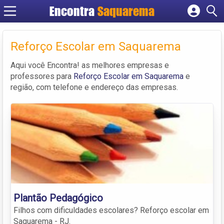
Encontra
Saquarema
Cadastrar empresa
Fazer login
Reforço Escolar em Saquarema
Criar conta
Aqui você Encontra! as melhores empresas e
professores para
Reforço Escolar em Saquarema
e
região, com telefone e endereço das empresas.
Plantão Pedagógico
Filhos com dificuldades escolares? Reforço escolar em
Saquarema - RJ.