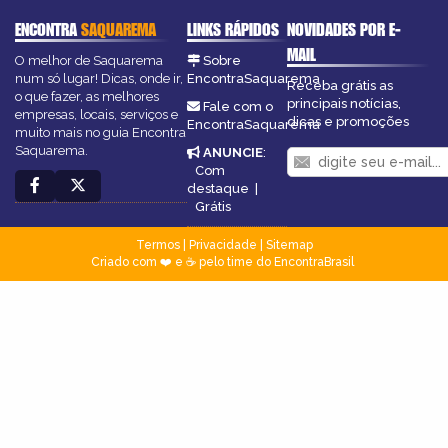
ENCONTRA
SAQUAREMA
LINKS RÁPIDOS
NOVIDADES POR E-
MAIL
O melhor de Saquarema
Sobre
num só lugar! Dicas, onde ir,
EncontraSaquarema
Receba grátis as
o que fazer, as melhores
principais notícias,
Fale com o
empresas, locais, serviços e
dicas e promoções
EncontraSaquarema
muito mais no guia Encontra
Saquarema.
ANUNCIE
:
Com
destaque
|
Grátis
Termos
|
Privacidade
|
Sitemap
Criado com ❤️ e ☕ pelo time do EncontraBrasil