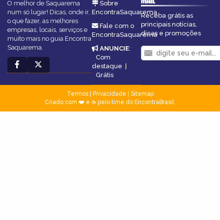
MAIL
O melhor de Saquarema
Sobre
num só lugar! Dicas, onde ir,
EncontraSaquarema
Receba grátis as
o que fazer, as melhores
principais notícias,
Fale com o
empresas, locais, serviços e
dicas e promoções
EncontraSaquarema
muito mais no guia Encontra
Saquarema.
ANUNCIE
:
Com
destaque
|
Grátis
Termos
|
Privacidade
|
Sitemap
Criado com ❤️ e ☕ pelo time do EncontraBrasil